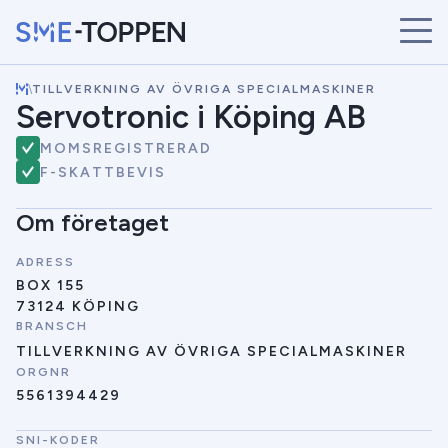
\
TILLVERKNING AV ÖVRIGA SPECIALMASKINER
START
Servotronic i Köping AB
ÅRETS VINNARE
MOMSREGISTRERAD
BRANSCHER
F-SKATTBEVIS
SÖK
NYHETER
Om företaget
ADRESS
BOX 155
73124 KÖPING
BRANSCH
TILLVERKNING AV ÖVRIGA SPECIALMASKINER
ORGNR
5561394429
SNI-KODER