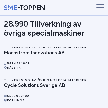
28.990 Tillverkning av
START
ÅRETS VINNARE
övriga specialmaskiner
BRANSCHER
SÖK
TILLVERKNING AV ÖVRIGA SPECIALMASKINER
NYHETER
Mannström Innovations AB
5594381609
BÅLSTA
TILLVERKNING AV ÖVRIGA SPECIALMASKINER
Cycle Solutions Sverige AB
5593962102
FÖLLINGE