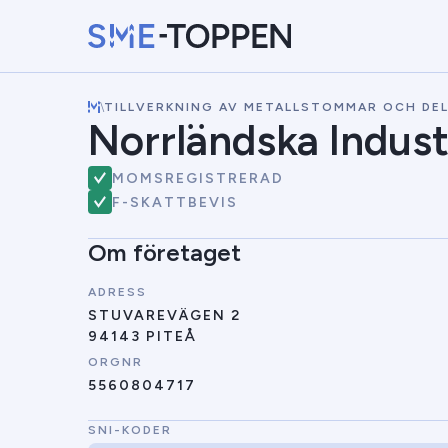
\
TILLVERKNING AV METALLSTOMMAR OCH DE
Norrländska Indust
MOMSREGISTRERAD
F-SKATTBEVIS
Om företaget
ADRESS
STUVAREVÄGEN 2
94143 PITEÅ
ORGNR
5560804717
SNI-KODER