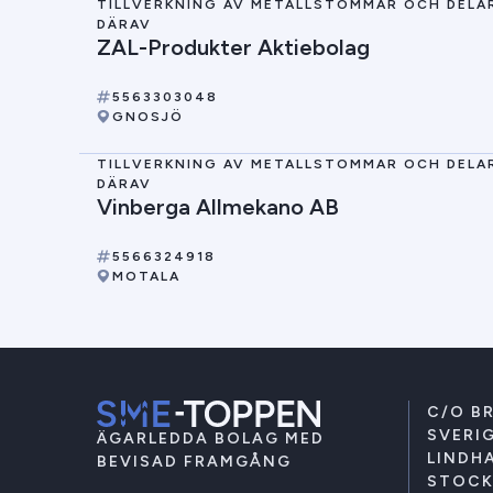
TILLVERKNING AV METALLSTOMMAR OCH DELA
DÄRAV
ZAL-Produkter Aktiebolag
5563303048
GNOSJÖ
TILLVERKNING AV METALLSTOMMAR OCH DELA
DÄRAV
Vinberga Allmekano AB
5566324918
MOTALA
C/O B
SVERIG
ÄGARLEDDA BOLAG MED
LINDHA
BEVISAD FRAMGÅNG
STOC