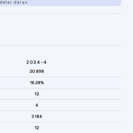
delar därav
2024-4
20 898
16.28%
12
4
3 184
12