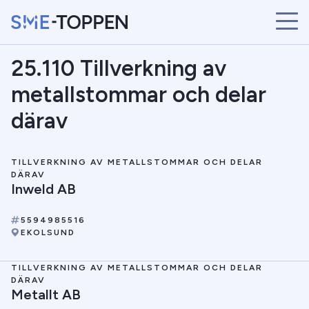
25.110 Tillverkning av
START
ÅRETS VINNARE
metallstommar och delar
BRANSCHER
därav
SÖK
NYHETER
TILLVERKNING AV METALLSTOMMAR OCH DELAR
DÄRAV
Inweld AB
5594985516
EKOLSUND
TILLVERKNING AV METALLSTOMMAR OCH DELAR
DÄRAV
Metallt AB