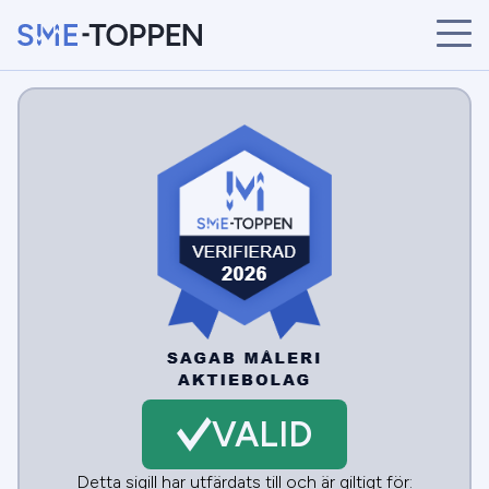
START
ÅRETS VINNARE
BRANSCHER
SÖK
NYHETER
VALID
Detta sigill har utfärdats till och är giltigt för: