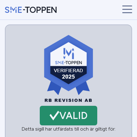
START
ÅRETS VINNARE
BRANSCHER
SÖK
NYHETER
VALID
Detta sigill har utfärdats till och är giltigt för: