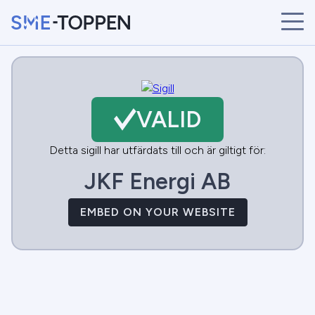
START
ÅRETS VINNARE
BRANSCHER
VALID
SÖK
NYHETER
Detta sigill har utfärdats till och är giltigt för:
JKF Energi AB
EMBED ON YOUR WEBSITE