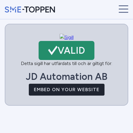
START
ÅRETS VINNARE
BRANSCHER
VALID
SÖK
NYHETER
Detta sigill har utfärdats till och är giltigt för:
JD Automation AB
EMBED ON YOUR WEBSITE