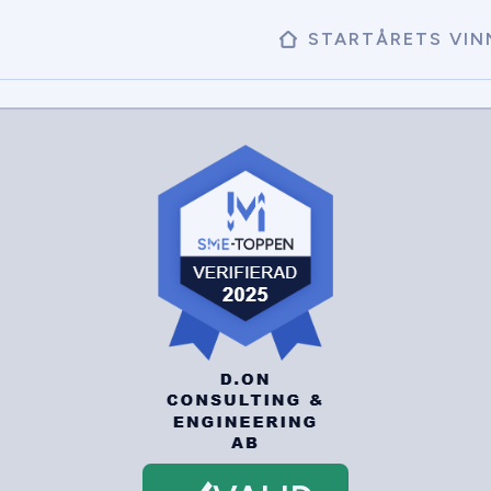
START
ÅRETS VIN