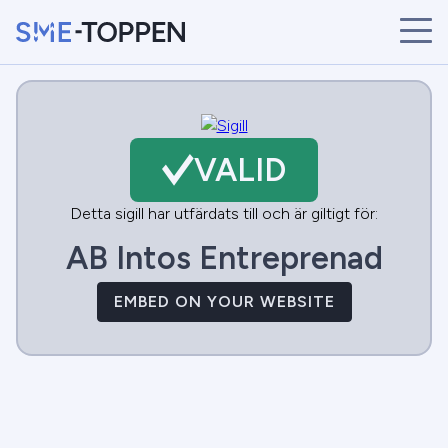
START
ÅRETS VINNARE
BRANSCHER
VALID
SÖK
NYHETER
Detta sigill har utfärdats till och är giltigt för:
AB Intos Entreprenad
EMBED ON YOUR WEBSITE