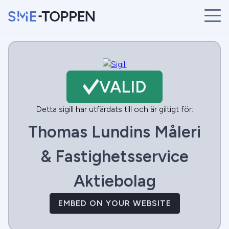
START
ÅRETS VINNARE
BRANSCHER
VALID
SÖK
NYHETER
Detta sigill har utfärdats till och är giltigt för:
Thomas Lundins Måleri
& Fastighetsservice
Aktiebolag
EMBED ON YOUR WEBSITE