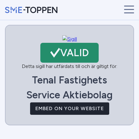
START
ÅRETS VINNARE
BRANSCHER
VALID
SÖK
NYHETER
Detta sigill har utfärdats till och är giltigt för:
Tenal Fastighets
Service Aktiebolag
EMBED ON YOUR WEBSITE