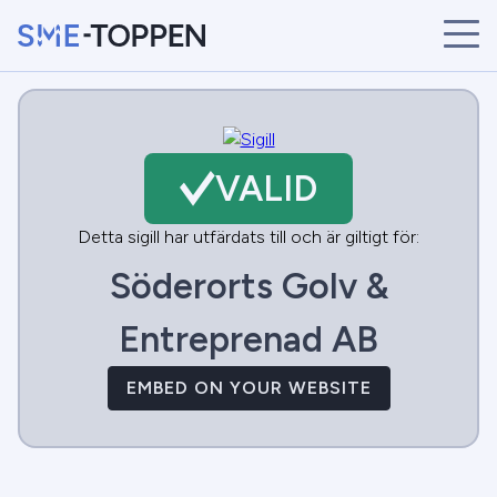
START
ÅRETS VINNARE
BRANSCHER
VALID
SÖK
NYHETER
Detta sigill har utfärdats till och är giltigt för:
Söderorts Golv &
Entreprenad AB
EMBED ON YOUR WEBSITE