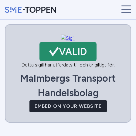
START
ÅRETS VINNARE
BRANSCHER
VALID
SÖK
NYHETER
Detta sigill har utfärdats till och är giltigt för:
Malmbergs Transport
Handelsbolag
EMBED ON YOUR WEBSITE