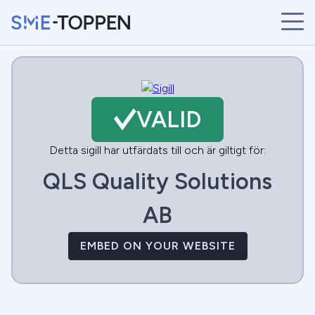
START
ÅRETS VINNARE
BRANSCHER
VALID
SÖK
NYHETER
Detta sigill har utfärdats till och är giltigt för:
QLS Quality Solutions
AB
EMBED ON YOUR WEBSITE