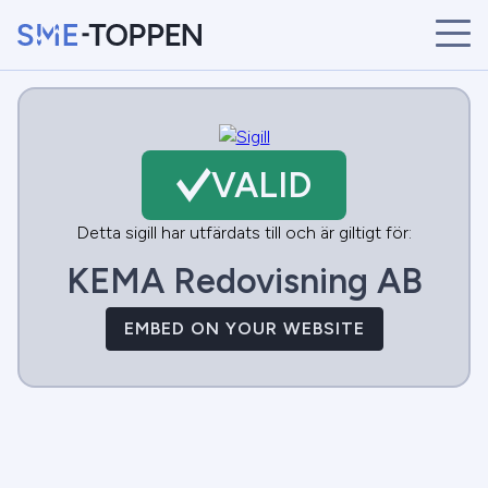
START
ÅRETS VINNARE
BRANSCHER
VALID
SÖK
NYHETER
Detta sigill har utfärdats till och är giltigt för:
KEMA Redovisning AB
EMBED ON YOUR WEBSITE