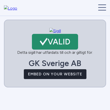
START
ÅRETS VINNARE
BRANSCHER
VALID
SÖK
NYHETER
Detta sigill har utfärdats till och är giltigt för:
GK Sverige AB
EMBED ON YOUR WEBSITE