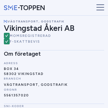
\
VÄGTRANSPORT, GODSTRAFIK
START
Vikingstad Åkeri AB
ÅRETS VINNARE
MOMSREGISTRERAD
BRANSCHER
F-SKATTBEVIS
SÖK
NYHETER
Om företaget
ADRESS
BOX 34
58302 VIKINGSTAD
BRANSCH
VÄGTRANSPORT, GODSTRAFIK
ORGNR
5561357020
SNI-KODER