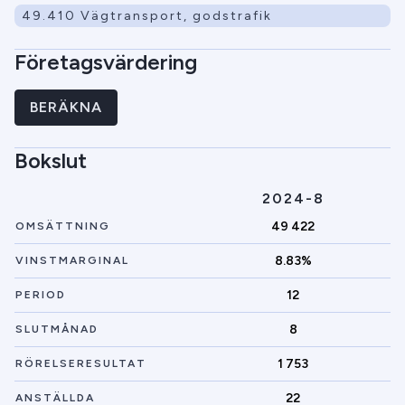
49.410 Vägtransport, godstrafik
Företagsvärdering
BERÄKNA
Bokslut
2024-8
49 422
OMSÄTTNING
8.83%
VINSTMARGINAL
12
PERIOD
8
SLUTMÅNAD
1 753
RÖRELSERESULTAT
22
ANSTÄLLDA