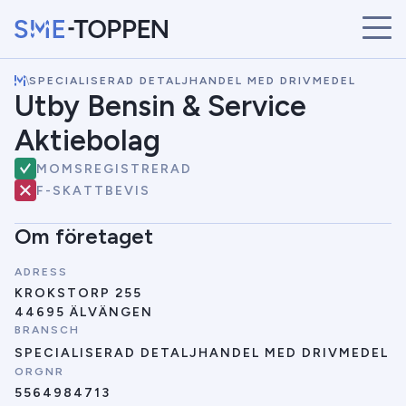
\
SPECIALISERAD DETALJHANDEL MED DRIVMEDEL
START
Utby Bensin & Service
ÅRETS VINNARE
Aktiebolag
BRANSCHER
SÖK
MOMSREGISTRERAD
NYHETER
F-SKATTBEVIS
Om företaget
ADRESS
KROKSTORP 255
44695 ÄLVÄNGEN
BRANSCH
SPECIALISERAD DETALJHANDEL MED DRIVMEDEL
ORGNR
5564984713