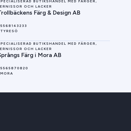
SPECIALISERAD BUTIKSHANDEL MED FÄRGER,
FERNISSOR OCH LACKER
Trollbäckens Färg & Design AB
5568143233
TYRESÖ
SPECIALISERAD BUTIKSHANDEL MED FÄRGER,
FERNISSOR OCH LACKER
Språngs Färg i Mora AB
5565870820
MORA