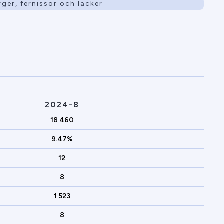
ger, fernissor och lacker
2024-8
18 460
9.47%
12
8
1 523
8