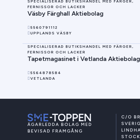
SPECIALISERAD BUTIKSHANDEL MED FÄRGER,
FERNISSOR OCH LACKER
Väsby Färghall Aktiebolag
5560791112
UPPLANDS VÄSBY
SPECIALISERAD BUTIKSHANDEL MED FÄRGER,
FERNISSOR OCH LACKER
Tapetmagasinet i Vetlanda Aktiebolag
5564878584
VETLANDA
C/O B
SVERIG
ÄGARLEDDA BOLAG MED
LINDHA
BEVISAD FRAMGÅNG
STOC