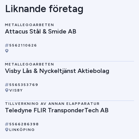
Liknande företag
METALLEGOARBETEN
Attacus Stål & Smide AB
5562110626
METALLEGOARBETEN
Visby Lås & Nyckeltjänst Aktiebolag
5565353769
VISBY
TILLVERKNING AV ANNAN ELAPPARATUR
Teledyne FLIR TransponderTech AB
5566286398
LINKÖPING