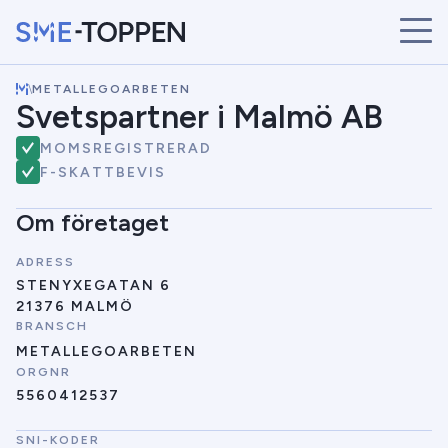
\
METALLEGOARBETEN
START
Svetspartner i Malmö AB
ÅRETS VINNARE
MOMSREGISTRERAD
BRANSCHER
F-SKATTBEVIS
SÖK
NYHETER
Om företaget
ADRESS
STENYXEGATAN 6
21376 MALMÖ
BRANSCH
METALLEGOARBETEN
ORGNR
5560412537
SNI-KODER