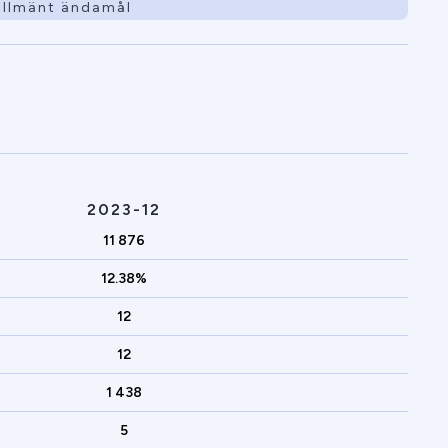
 allmänt ändamål
2023-12
11 876
12.38%
12
12
1 438
5