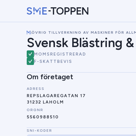
\
ÖVRIG TILLVERKNING AV MASKINER FÖR AL
Svensk Blästring &
MOMSREGISTRERAD
F-SKATTBEVIS
Om företaget
ADRESS
REPSLAGAREGATAN 17
31232 LAHOLM
ORGNR
5560988510
SNI-KODER