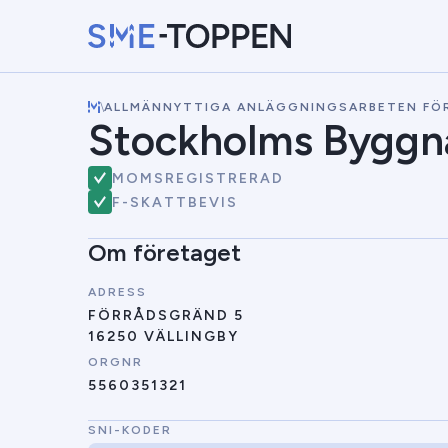
\
ALLMÄNNYTTIGA ANLÄGGNINGSARBETEN FÖR
Stockholms Byggn
MOMSREGISTRERAD
F-SKATTBEVIS
Om företaget
ADRESS
FÖRRÅDSGRÄND 5
16250 VÄLLINGBY
ORGNR
5560351321
SNI-KODER