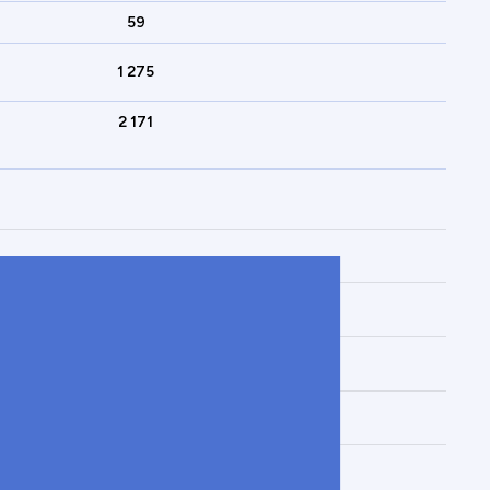
59
1 275
2 171