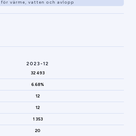
för värme, vatten och avlopp
2023-12
32 493
6.68%
12
12
1 353
20