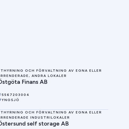
UTHYRNING OCH FÖRVALTNING AV EGNA ELLER
ARRENDERADE, ANDRA LOKALER
Östgöta Finans AB
5567203004
YNGSJÖ
UTHYRNING OCH FÖRVALTNING AV EGNA ELLER
ARRENDERADE INDUSTRILOKALER
Östersund self storage AB