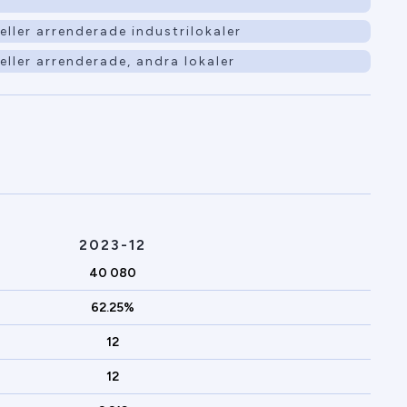
ller arrenderade industrilokaler
ller arrenderade, andra lokaler
2023-12
40 080
62.25%
12
12