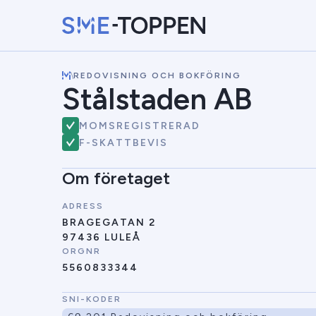
\
REDOVISNING OCH BOKFÖRING
Stålstaden AB
MOMSREGISTRERAD
F-SKATTBEVIS
Om företaget
ADRESS
BRAGEGATAN 2
97436 LULEÅ
ORGNR
5560833344
SNI-KODER