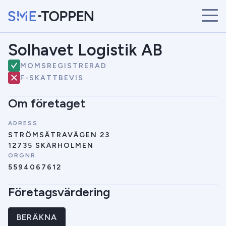
Solhavet Logistik AB
START
ÅRETS VINNARE
MOMSREGISTRERAD
BRANSCHER
F-SKATTBEVIS
SÖK
Om företaget
NYHETER
ADRESS
STRÖMSÄTRAVÄGEN 23
12735 SKÄRHOLMEN
ORGNR
5594067612
Företagsvärdering
BERÄKNA