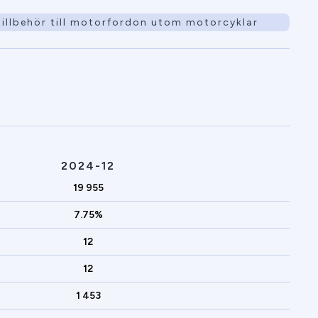
tillbehör till motorfordon utom motorcyklar
2024-12
19 955
7.75%
12
12
1 453