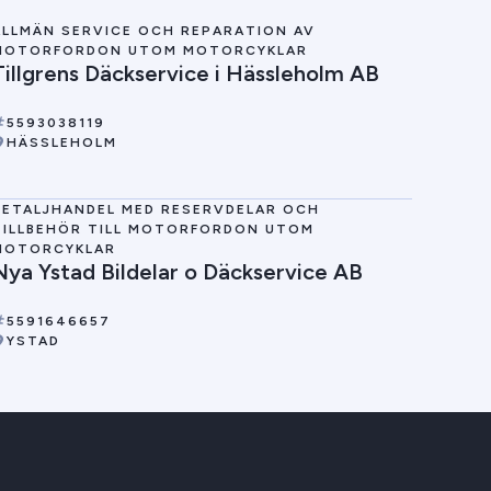
ALLMÄN SERVICE OCH REPARATION AV
MOTORFORDON UTOM MOTORCYKLAR
Tillgrens Däckservice i Hässleholm AB
5593038119
HÄSSLEHOLM
DETALJHANDEL MED RESERVDELAR OCH
TILLBEHÖR TILL MOTORFORDON UTOM
MOTORCYKLAR
Nya Ystad Bildelar o Däckservice AB
5591646657
YSTAD