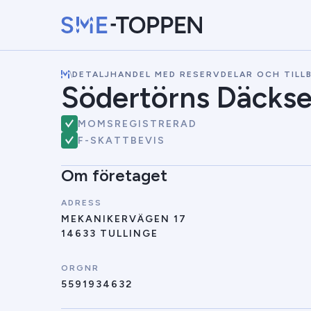
\
DETALJHANDEL MED RESERVDELAR OCH TIL
Södertörns Däckse
MOMSREGISTRERAD
F-SKATTBEVIS
Om företaget
ADRESS
MEKANIKERVÄGEN 17
14633 TULLINGE
ORGNR
5591934632