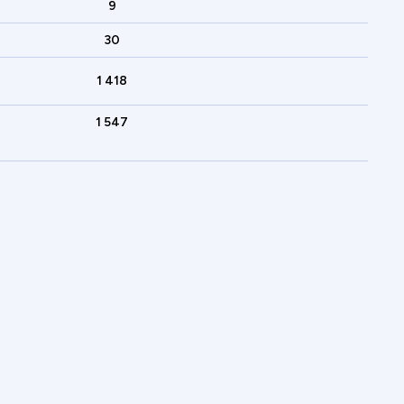
9
30
1 418
1 547