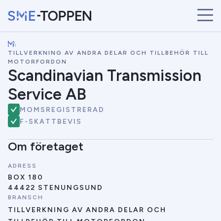
\
START
TILLVERKNING AV ANDRA DELAR OCH TILLBEHÖR TILL
ÅRETS VINNARE
MOTORFORDON
Scandinavian Transmission
BRANSCHER
SÖK
Service AB
NYHETER
MOMSREGISTRERAD
F-SKATTBEVIS
Om företaget
ADRESS
BOX 180
44422 STENUNGSUND
BRANSCH
TILLVERKNING AV ANDRA DELAR OCH