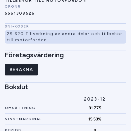
TILLBEHÖR TILL MOTORFORDON
ORGNR
5561309526
SNI-KODER
29.320 Tillverkning av andra delar och tillbehör
till motorfordon
Företagsvärdering
BERÄKNA
Bokslut
2023-12
31 775
OMSÄTTNING
15.53%
VINSTMARGINAL
8
PERIOD