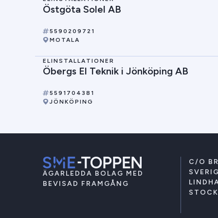
Östgöta Solel AB
5590209721
MOTALA
ELINSTALLATIONER
Öbergs El Teknik i Jönköping AB
5591704381
JÖNKÖPING
C/O B
SVERIG
ÄGARLEDDA BOLAG MED
LINDHA
BEVISAD FRAMGÅNG
STOC