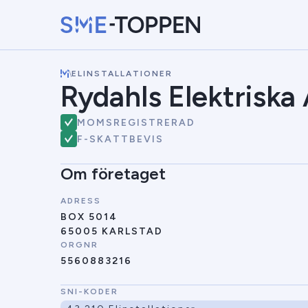
\
ELINSTALLATIONER
Rydahls Elektriska
MOMSREGISTRERAD
F-SKATTBEVIS
Om företaget
ADRESS
BOX 5014
65005 KARLSTAD
ORGNR
5560883216
SNI-KODER