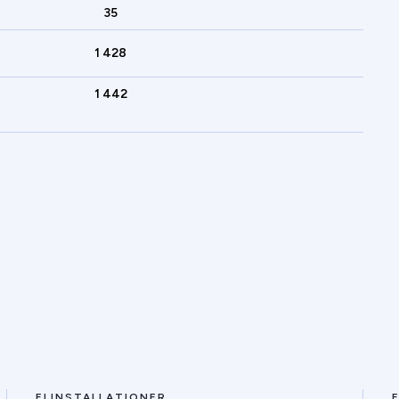
35
1 428
1 442
ELINSTALLATIONER