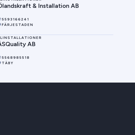
Ölandskraft & Installation AB
5593166241
FÄRJESTADEN
ELINSTALLATIONER
ÅSQuality AB
5568985518
TÄBY