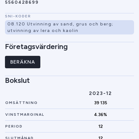
5560428699
SNI-KODER
08.120 Utvinning av sand, grus och berg;
utvinning av lera och kaolin
Företagsvärdering
BERÄKNA
Bokslut
2023-12
39 135
OMSÄTTNING
4.36%
VINSTMARGINAL
12
PERIOD
12
SLUTMÅNAD