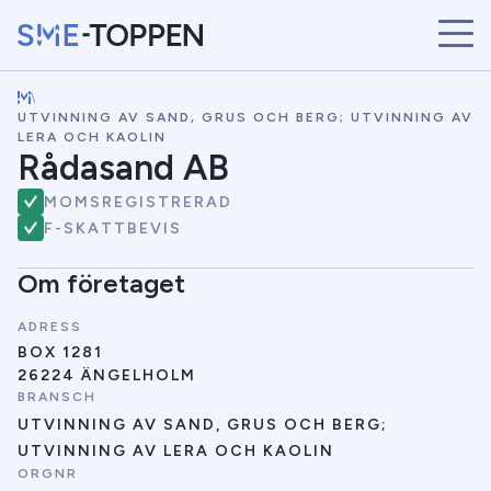
\
START
UTVINNING AV SAND, GRUS OCH BERG; UTVINNING AV
ÅRETS VINNARE
LERA OCH KAOLIN
Rådasand AB
BRANSCHER
SÖK
MOMSREGISTRERAD
NYHETER
F-SKATTBEVIS
Om företaget
ADRESS
BOX 1281
26224 ÄNGELHOLM
BRANSCH
UTVINNING AV SAND, GRUS OCH BERG;
UTVINNING AV LERA OCH KAOLIN
ORGNR