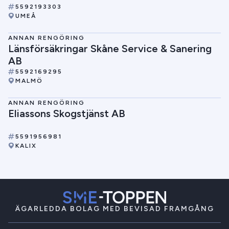
5592193303
UMEÅ
ANNAN RENGÖRING
Länsförsäkringar Skåne Service & Sanering
AB
5592169295
MALMÖ
ANNAN RENGÖRING
Eliassons Skogstjänst AB
5591956981
KALIX
ÄGARLEDDA BOLAG MED BEVISAD FRAMGÅNG