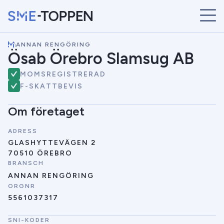
\
ANNAN RENGÖRING
START
Ösab Örebro Slamsug AB
ÅRETS VINNARE
MOMSREGISTRERAD
BRANSCHER
F-SKATTBEVIS
SÖK
NYHETER
Om företaget
ADRESS
GLASHYTTEVÄGEN 2
70510 ÖREBRO
BRANSCH
ANNAN RENGÖRING
ORGNR
5561037317
SNI-KODER