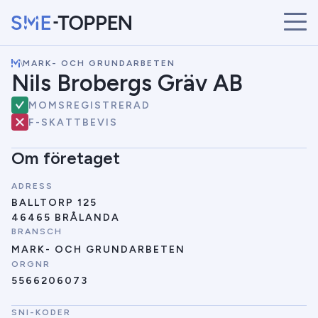
\
MARK- OCH GRUNDARBETEN
START
Nils Brobergs Gräv AB
ÅRETS VINNARE
MOMSREGISTRERAD
BRANSCHER
F-SKATTBEVIS
SÖK
NYHETER
Om företaget
ADRESS
BALLTORP 125
46465 BRÅLANDA
BRANSCH
MARK- OCH GRUNDARBETEN
ORGNR
5566206073
SNI-KODER