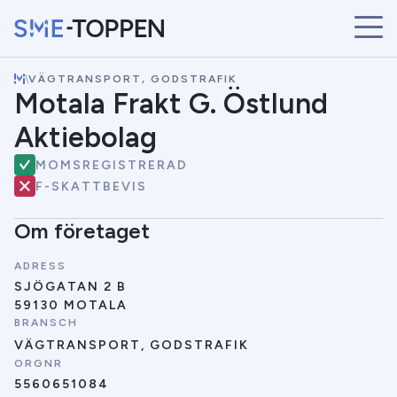
\
VÄGTRANSPORT, GODSTRAFIK
START
Motala Frakt G. Östlund
ÅRETS VINNARE
Aktiebolag
BRANSCHER
SÖK
MOMSREGISTRERAD
NYHETER
F-SKATTBEVIS
Om företaget
ADRESS
SJÖGATAN 2 B
59130 MOTALA
BRANSCH
VÄGTRANSPORT, GODSTRAFIK
ORGNR
5560651084