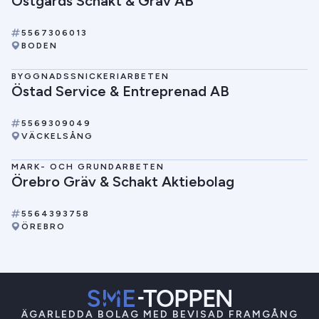
Östgårds Schakt & Gräv AB
5567306013
BODEN
BYGGNADSSNICKERIARBETEN
Östad Service & Entreprenad AB
5569309049
VÄCKELSÅNG
MARK- OCH GRUNDARBETEN
Örebro Gräv & Schakt Aktiebolag
5564393758
ÖREBRO
ÄGARLEDDA BOLAG MED BEVISAD FRAMGÅNG