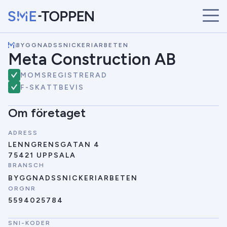
\
BYGGNADSSNICKERIARBETEN
START
Meta Construction AB
ÅRETS VINNARE
MOMSREGISTRERAD
BRANSCHER
F-SKATTBEVIS
SÖK
NYHETER
Om företaget
ADRESS
LENNGRENSGATAN 4
75421 UPPSALA
BRANSCH
BYGGNADSSNICKERIARBETEN
ORGNR
5594025784
SNI-KODER