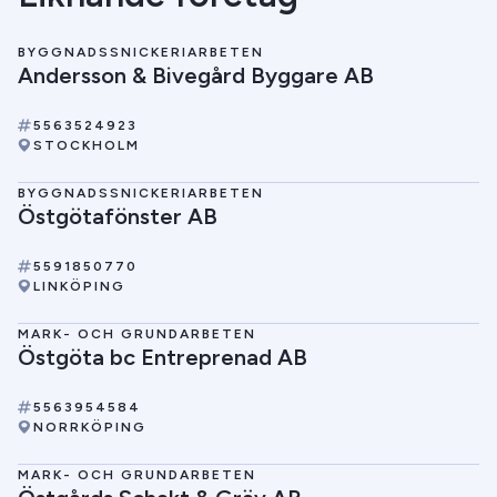
BYGGNADSSNICKERIARBETEN
Andersson & Bivegård Byggare AB
5563524923
STOCKHOLM
BYGGNADSSNICKERIARBETEN
Östgötafönster AB
5591850770
LINKÖPING
MARK- OCH GRUNDARBETEN
Östgöta bc Entreprenad AB
5563954584
NORRKÖPING
MARK- OCH GRUNDARBETEN