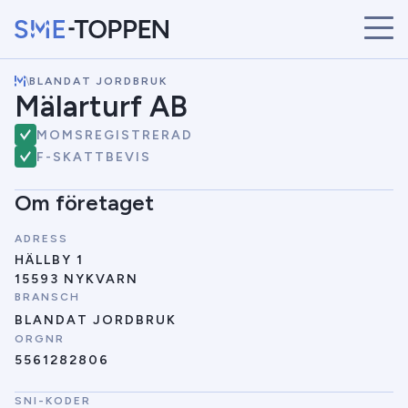
\
BLANDAT JORDBRUK
START
Mälarturf AB
ÅRETS VINNARE
MOMSREGISTRERAD
BRANSCHER
F-SKATTBEVIS
SÖK
NYHETER
Om företaget
ADRESS
HÄLLBY 1
15593 NYKVARN
BRANSCH
BLANDAT JORDBRUK
ORGNR
5561282806
SNI-KODER