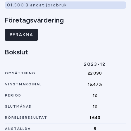
01.500 Blandat jordbruk
Företagsvärdering
BERÄKNA
Bokslut
2023-12
22 090
OMSÄTTNING
16.47%
VINSTMARGINAL
12
PERIOD
12
SLUTMÅNAD
1 643
RÖRELSERESULTAT
8
ANSTÄLLDA