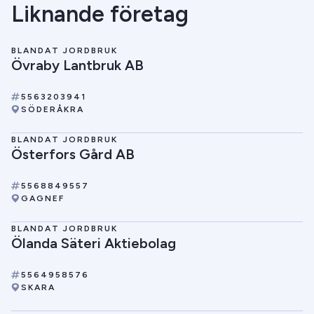
Liknande företag
BLANDAT JORDBRUK
Övraby Lantbruk AB
5563203941
SÖDERÅKRA
BLANDAT JORDBRUK
Österfors Gård AB
5568849557
GAGNEF
BLANDAT JORDBRUK
Ölanda Säteri Aktiebolag
5564958576
SKARA