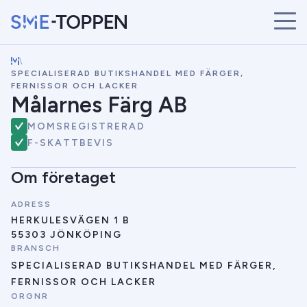
\
START
SPECIALISERAD BUTIKSHANDEL MED FÄRGER,
ÅRETS VINNARE
FERNISSOR OCH LACKER
Målarnes Färg AB
BRANSCHER
SÖK
MOMSREGISTRERAD
NYHETER
F-SKATTBEVIS
Om företaget
ADRESS
HERKULESVÄGEN 1 B
55303 JÖNKÖPING
BRANSCH
SPECIALISERAD BUTIKSHANDEL MED FÄRGER,
FERNISSOR OCH LACKER
ORGNR