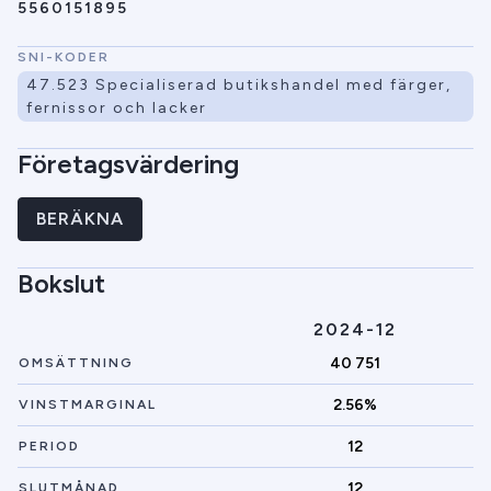
5560151895
SNI-KODER
47.523 Specialiserad butikshandel med färger,
fernissor och lacker
Företagsvärdering
BERÄKNA
Bokslut
2024-12
40 751
OMSÄTTNING
2.56%
VINSTMARGINAL
12
PERIOD
12
SLUTMÅNAD