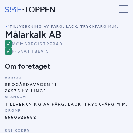
\
TILLVERKNING AV FÄRG, LACK, TRYCKFÄRG M.M.
START
Målarkalk AB
ÅRETS VINNARE
MOMSREGISTRERAD
BRANSCHER
F-SKATTBEVIS
SÖK
NYHETER
Om företaget
ADRESS
BROGÅRDAVÄGEN 11
26575 HYLLINGE
BRANSCH
TILLVERKNING AV FÄRG, LACK, TRYCKFÄRG M.M.
ORGNR
5560526682
SNI-KODER