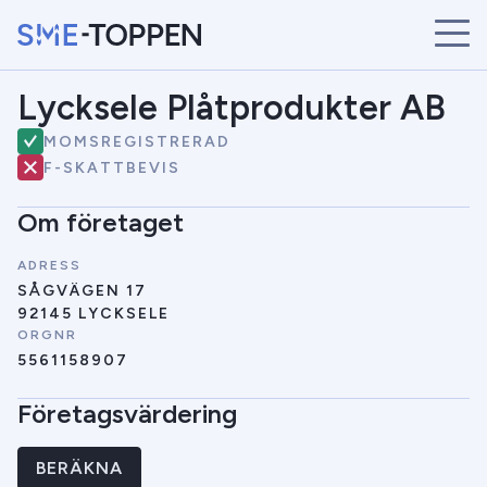
Lycksele Plåtprodukter AB
START
ÅRETS VINNARE
MOMSREGISTRERAD
BRANSCHER
F-SKATTBEVIS
SÖK
Om företaget
NYHETER
ADRESS
SÅGVÄGEN 17
92145 LYCKSELE
ORGNR
5561158907
Företagsvärdering
BERÄKNA