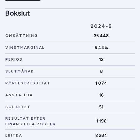
Bokslut
2024-8
35 448
OMSÄTTNING
6.44%
VINSTMARGINAL
12
PERIOD
8
SLUTMÅNAD
1 074
RÖRELSERESULTAT
16
ANSTÄLLDA
51
SOLIDITET
RESULTAT EFTER
1 196
FINANSIELLA POSTER
2 284
EBITDA