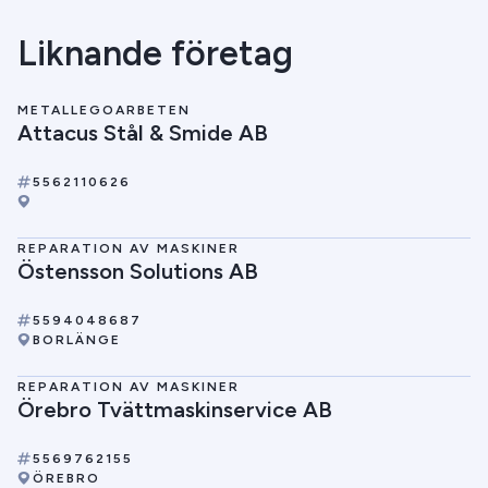
Liknande företag
METALLEGOARBETEN
Attacus Stål & Smide AB
5562110626
REPARATION AV MASKINER
Östensson Solutions AB
5594048687
BORLÄNGE
REPARATION AV MASKINER
Örebro Tvättmaskinservice AB
5569762155
ÖREBRO