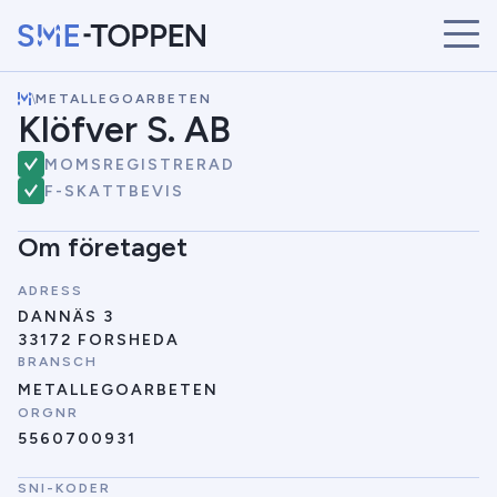
\
METALLEGOARBETEN
START
Klöfver S. AB
ÅRETS VINNARE
MOMSREGISTRERAD
BRANSCHER
F-SKATTBEVIS
SÖK
NYHETER
Om företaget
ADRESS
DANNÄS 3
33172 FORSHEDA
BRANSCH
METALLEGOARBETEN
ORGNR
5560700931
SNI-KODER