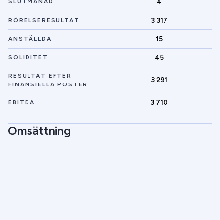
4
SLUTMÅNAD
3 317
RÖRELSERESULTAT
15
ANSTÄLLDA
45
SOLIDITET
RESULTAT EFTER
3 291
FINANSIELLA POSTER
3 710
EBITDA
Omsättning