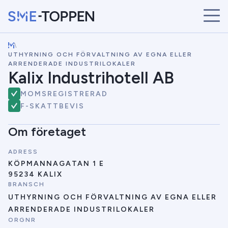
\
START
UTHYRNING OCH FÖRVALTNING AV EGNA ELLER
ÅRETS VINNARE
ARRENDERADE INDUSTRILOKALER
Kalix Industrihotell AB
BRANSCHER
SÖK
MOMSREGISTRERAD
NYHETER
F-SKATTBEVIS
Om företaget
ADRESS
KÖPMANNAGATAN 1 E
95234 KALIX
BRANSCH
UTHYRNING OCH FÖRVALTNING AV EGNA ELLER
ARRENDERADE INDUSTRILOKALER
ORGNR