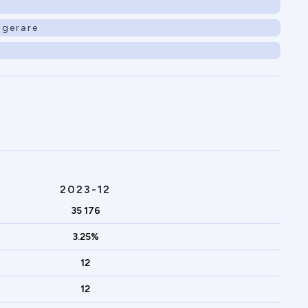
agerare
2023-12
35 176
3.25%
12
12