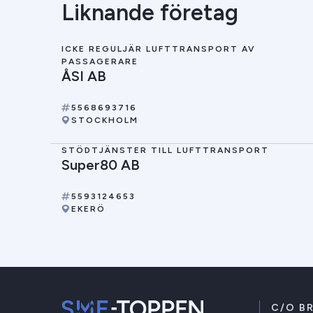
Liknande företag
ICKE REGULJÄR LUFTTRANSPORT AV
PASSAGERARE
ÅSI AB
5568693716
STOCKHOLM
STÖDTJÄNSTER TILL LUFTTRANSPORT
Super80 AB
5593124653
EKERÖ
C/O B