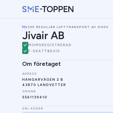
\
ICKE REGULJÄR LUFTTRANSPORT AV GODS
Jivair AB
MOMSREGISTRERAD
F-SKATTBEVIS
Om företaget
ADRESS
HANGARVÄGEN 2 B
43870 LANDVETTER
ORGNR
5561139410
SNI-KODER