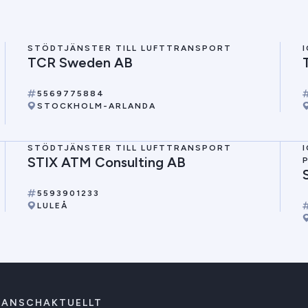
STÖDTJÄNSTER TILL LUFTTRANSPORT
TCR Sweden AB
5569775884
STOCKHOLM-ARLANDA
STÖDTJÄNSTER TILL LUFTTRANSPORT
STIX ATM Consulting AB
5593901233
LULEÅ
RANSCHAKTUELLT