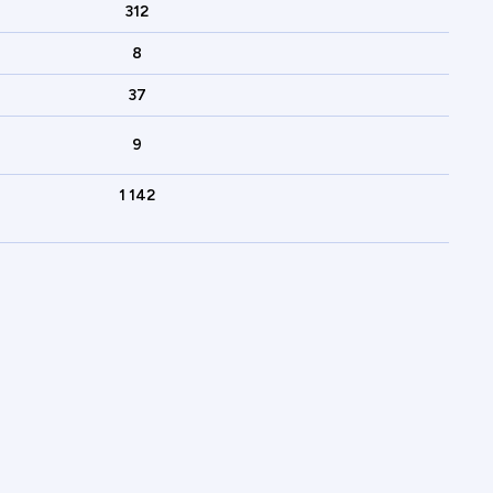
312
8
37
9
1 142