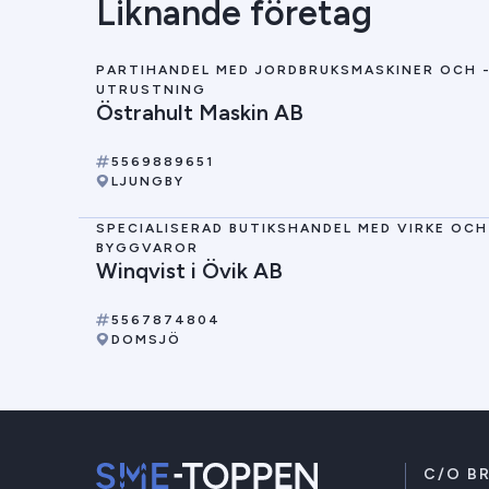
Liknande företag
PARTIHANDEL MED JORDBRUKSMASKINER OCH 
UTRUSTNING
Östrahult Maskin AB
5569889651
LJUNGBY
SPECIALISERAD BUTIKSHANDEL MED VIRKE OCH
BYGGVAROR
Winqvist i Övik AB
5567874804
DOMSJÖ
C/O B