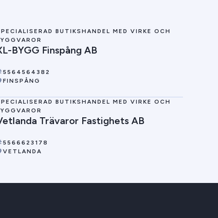
SPECIALISERAD BUTIKSHANDEL MED VIRKE OCH
BYGGVAROR
XL-BYGG Finspång AB
5564564382
FINSPÅNG
SPECIALISERAD BUTIKSHANDEL MED VIRKE OCH
BYGGVAROR
Vetlanda Trävaror Fastighets AB
5566623178
VETLANDA