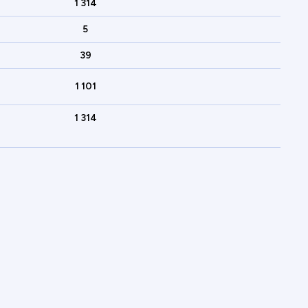
1 314
5
39
1 101
1 314