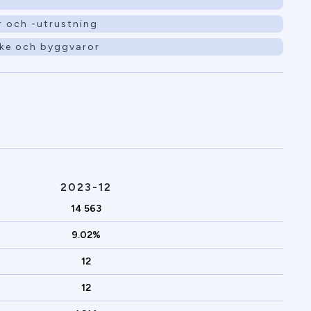
r och -utrustning
rke och byggvaror
2023-12
14 563
9.02%
12
12