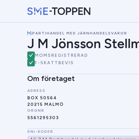
\
PARTIHANDEL MED JÄRNHANDELSVAROR
J M Jönsson Stell
MOMSREGISTRERAD
F-SKATTBEVIS
Om företaget
ADRESS
BOX 50564
20215 MALMÖ
ORGNR
5561295303
SNI-KODER