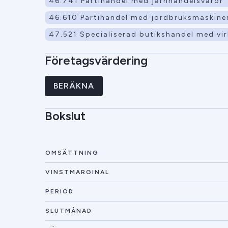
46.741 Partihandel med järnhandelsvaror
46.610 Partihandel med jordbruksmaskine
47.521 Specialiserad butikshandel med vi
Företagsvärdering
BERÄKNA
Bokslut
OMSÄTTNING
VINSTMARGINAL
PERIOD
SLUTMÅNAD