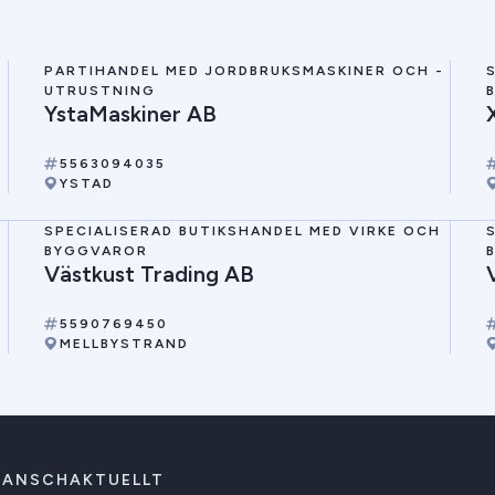
-
PARTIHANDEL MED JORDBRUKSMASKINER OCH -
UTRUSTNING
YstaMaskiner AB
5563094035
YSTAD
SPECIALISERAD BUTIKSHANDEL MED VIRKE OCH
BYGGVAROR
Västkust Trading AB
5590769450
MELLBYSTRAND
RANSCHAKTUELLT