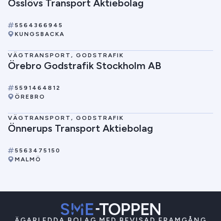
Össlövs Transport Aktiebolag
5564366945
KUNGSBACKA
VÄGTRANSPORT, GODSTRAFIK
Örebro Godstrafik Stockholm AB
5591464812
ÖREBRO
VÄGTRANSPORT, GODSTRAFIK
Önnerups Transport Aktiebolag
5563475150
MALMÖ
ÄGARLEDDA BOLAG MED BEVISAD FRAMGÅNG