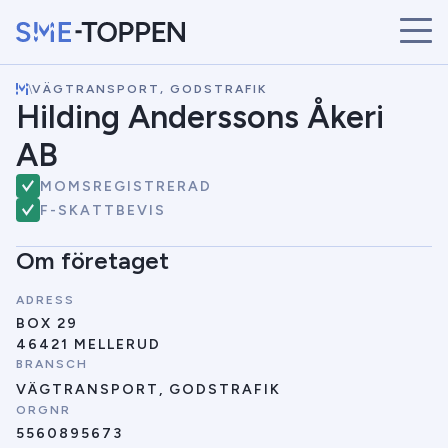
\
VÄGTRANSPORT, GODSTRAFIK
START
Hilding Anderssons Åkeri
ÅRETS VINNARE
AB
BRANSCHER
SÖK
MOMSREGISTRERAD
NYHETER
F-SKATTBEVIS
Om företaget
ADRESS
BOX 29
46421 MELLERUD
BRANSCH
VÄGTRANSPORT, GODSTRAFIK
ORGNR
5560895673