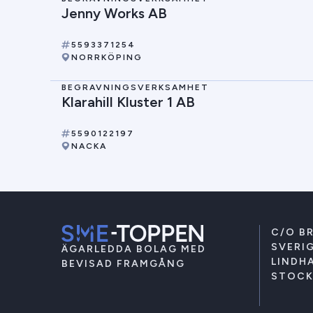
Jenny Works AB
5593371254
NORRKÖPING
BEGRAVNINGSVERKSAMHET
Klarahill Kluster 1 AB
5590122197
NACKA
C/O B
SVERIG
ÄGARLEDDA BOLAG MED
LINDHA
BEVISAD FRAMGÅNG
STOC