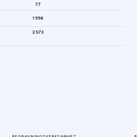
77
1 996
2 573
BEGRAVNINGSVERKSAMHET