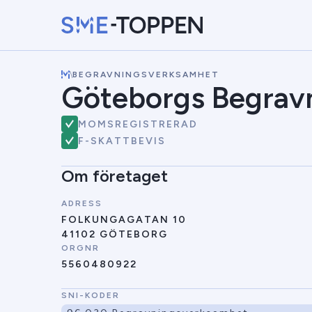
\
BEGRAVNINGSVERKSAMHET
Göteborgs Begravn
MOMSREGISTRERAD
F-SKATTBEVIS
Om företaget
ADRESS
FOLKUNGAGATAN 10
41102 GÖTEBORG
ORGNR
5560480922
SNI-KODER