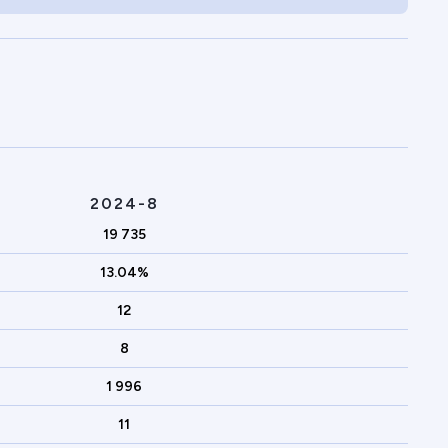
2024-8
19 735
13.04%
12
8
1 996
11