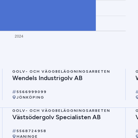
GOLV- OCH VÄGGBELÄGGNINGSARBETEN
Wendels Industrigolv AB
5566999099
JÖNKÖPING
GOLV- OCH VÄGGBELÄGGNINGSARBETEN
Västsödergolv Specialisten AB
5568724958
HANINGE