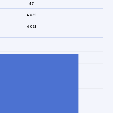
47
4 035
4 021