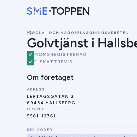
\
GOLV- OCH VÄGGBELÄGGNINGSARBETEN
Golvtjänst i Halls
MOMSREGISTRERAD
F-SKATTBEVIS
Om företaget
ADRESS
LERTAGSGATAN 3
69434 HALLSBERG
ORGNR
5561113761
SNI-KODER