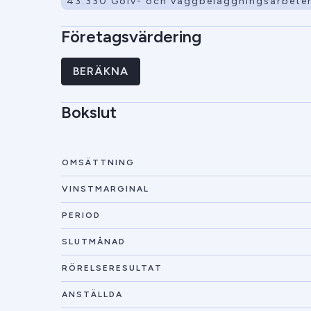
43.330 Golv- och väggbeläggningsarbete
Företagsvärdering
BERÄKNA
Bokslut
OMSÄTTNING
VINSTMARGINAL
PERIOD
SLUTMÅNAD
RÖRELSERESULTAT
ANSTÄLLDA