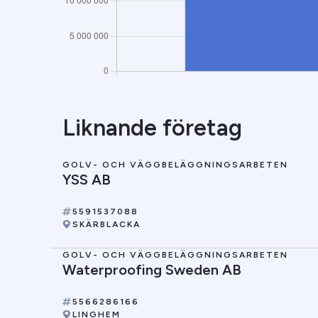
Liknande företag
GOLV- OCH VÄGGBELÄGGNINGSARBETEN
YSS AB
5591537088
SKÄRBLACKA
GOLV- OCH VÄGGBELÄGGNINGSARBETEN
Waterproofing Sweden AB
5566286166
LINGHEM