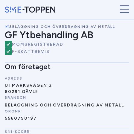
\
BELÄGGNING OCH ÖVERDRAGNING AV METALL
START
GF Ytbehandling AB
ÅRETS VINNARE
MOMSREGISTRERAD
BRANSCHER
F-SKATTBEVIS
SÖK
NYHETER
Om företaget
ADRESS
UTMARKSVÄGEN 3
80291 GÄVLE
BRANSCH
BELÄGGNING OCH ÖVERDRAGNING AV METALL
ORGNR
5560790197
SNI-KODER