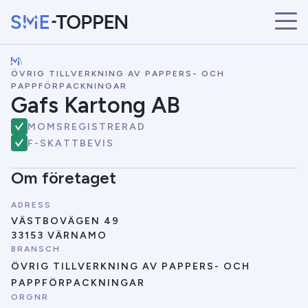
\
START
ÖVRIG TILLVERKNING AV PAPPERS- OCH
ÅRETS VINNARE
PAPPFÖRPACKNINGAR
Gafs Kartong AB
BRANSCHER
SÖK
MOMSREGISTRERAD
NYHETER
F-SKATTBEVIS
Om företaget
ADRESS
VÄSTBOVÄGEN 49
33153 VÄRNAMO
BRANSCH
ÖVRIG TILLVERKNING AV PAPPERS- OCH
PAPPFÖRPACKNINGAR
ORGNR