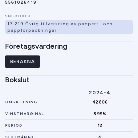
5561026419
SNI-KODER
17.219 Övrig tillverkning av pappers- och
pappförpackningar
Företagsvärdering
BERÄKNA
Bokslut
2024-4
42 806
OMSÄTTNING
8.99%
VINSTMARGINAL
12
PERIOD
4
SLUTMÅNAD