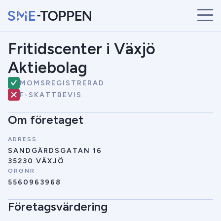
Fritidscenter i Växjö
START
ÅRETS VINNARE
Aktiebolag
BRANSCHER
MOMSREGISTRERAD
SÖK
F-SKATTBEVIS
NYHETER
Om företaget
ADRESS
SANDGÄRDSGATAN 16
35230 VÄXJÖ
ORGNR
5560963968
Företagsvärdering