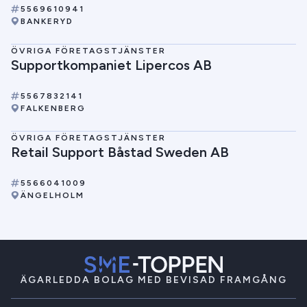
5569610941
BANKERYD
ÖVRIGA FÖRETAGSTJÄNSTER
Supportkompaniet Lipercos AB
5567832141
FALKENBERG
ÖVRIGA FÖRETAGSTJÄNSTER
Retail Support Båstad Sweden AB
5566041009
ÄNGELHOLM
ÄGARLEDDA BOLAG MED BEVISAD FRAMGÅNG