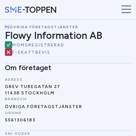
\
ÖVRIGA FÖRETAGSTJÄNSTER
START
Flowy Information AB
ÅRETS VINNARE
MOMSREGISTRERAD
BRANSCHER
F-SKATTBEVIS
SÖK
NYHETER
Om företaget
ADRESS
GREV TUREGATAN 27
11438 STOCKHOLM
BRANSCH
ÖVRIGA FÖRETAGSTJÄNSTER
ORGNR
5561306183
SNI-KODER