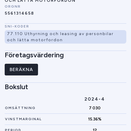
OCH LÄTTA MOTORFORDON
ORGNR
5561314658
SNI-KODER
77.110 Uthyrning och leasing av personbilar
och lätta motorfordon
Företagsvärdering
BERÄKNA
Bokslut
2024-4
7 030
OMSÄTTNING
15.36%
VINSTMARGINAL
12
PERIOD