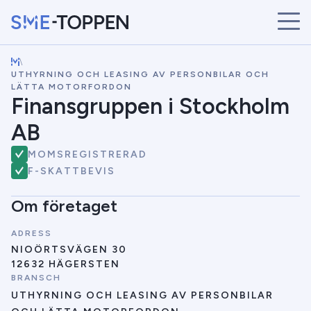
\
START
UTHYRNING OCH LEASING AV PERSONBILAR OCH
ÅRETS VINNARE
LÄTTA MOTORFORDON
Finansgruppen i Stockholm
BRANSCHER
SÖK
AB
NYHETER
MOMSREGISTRERAD
F-SKATTBEVIS
Om företaget
ADRESS
NIOÖRTSVÄGEN 30
12632 HÄGERSTEN
BRANSCH
UTHYRNING OCH LEASING AV PERSONBILAR