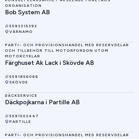
KONSULTVERKSAMHET AVSEENDE FÖRETAGS
ORGANISATION
Bob System AB
5593315392
VÄRNAMO
PARTI- OCH PROVISIONSHANDEL MED RESERVDELAR
OCH TILLBEHÖR TILL MOTORFORDON UTOM
MOTORCYKLAR
Färghuset Ak Lack i Skövde AB
5591856066
SKÖVDE
DÄCKSERVICE
Däckpojkarna i Partille AB
5591502447
PARTILLE
PARTI- OCH PROVISIONSHANDEL MED RESERVDELAR