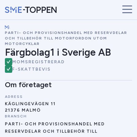
\
START
PARTI- OCH PROVISIONSHANDEL MED RESERVDELAR
ÅRETS VINNARE
OCH TILLBEHÖR TILL MOTORFORDON UTOM
MOTORCYKLAR
BRANSCHER
Färgbolag1 i Sverige AB
SÖK
MOMSREGISTRERAD
NYHETER
F-SKATTBEVIS
Om företaget
ADRESS
KÄGLINGEVÄGEN 11
21376 MALMÖ
BRANSCH
PARTI- OCH PROVISIONSHANDEL MED
RESERVDELAR OCH TILLBEHÖR TILL